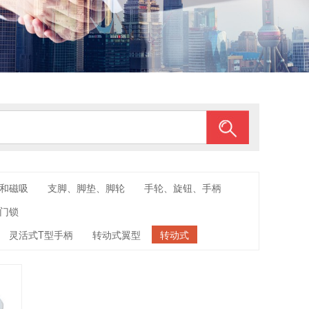
和磁吸
支脚、脚垫、脚轮
手轮、旋钮、手柄
门锁
灵活式T型手柄
转动式翼型
转动式