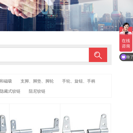
除
和磁吸
支脚、脚垫、脚轮
手轮、旋钮、手柄
隐藏式铰链
阻尼铰链