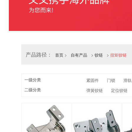
产品路径：
首页
>
自有产品
>
铰链
>
扭矩铰链
一级分类
紧固件
门锁
滑轨
二级分类
弹簧铰链
定位铰链