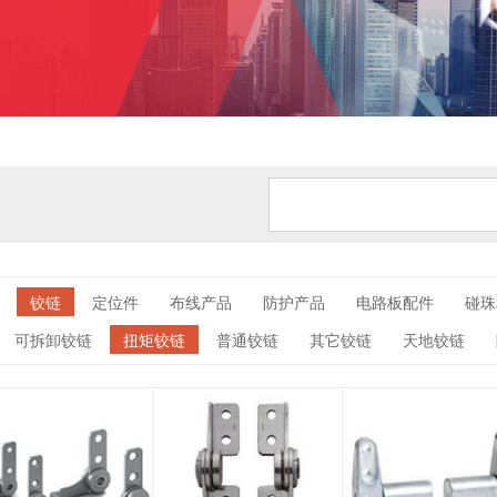
铰链
定位件
布线产品
防护产品
电路板配件
碰珠
可拆卸铰链
扭矩铰链
普通铰链
其它铰链
天地铰链