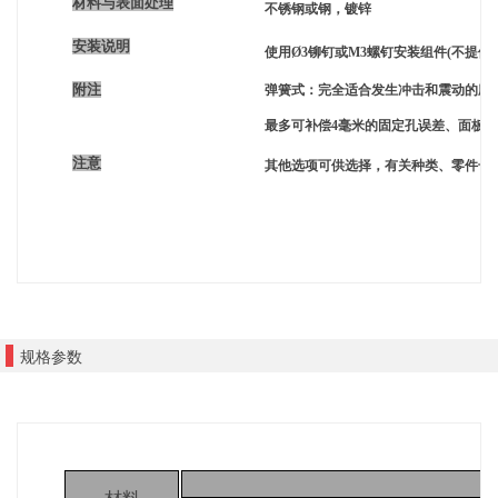
材料与表面处理
不锈钢或钢，镀锌
安装说明
使用Ø3铆钉或M3螺钉安装组件(不提供)
附注
弹簧式：完全适合发生冲击和震动的应
最多可补偿4毫米的固定孔误差、面板
注意
其他选项可供选择，有关种类、零件号
规格参数
材料