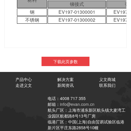
铆接式
弹
钢
EV197-01300001
EV197-
不锈钢
EV197-01300002
EV197-
下载此页参数
产品中心
解决方案
义文商城
走进义文
新闻资讯
联系我们
电话：4008 717 355
邮箱：
info@evan.com.cn
航头厂区：上海市浦东新区航头镇大麦湾工
业园区航都路8号13号厂房
临港厂区：中国(上海)自由贸易试验区临港
新片区平庄东路2858号10幢