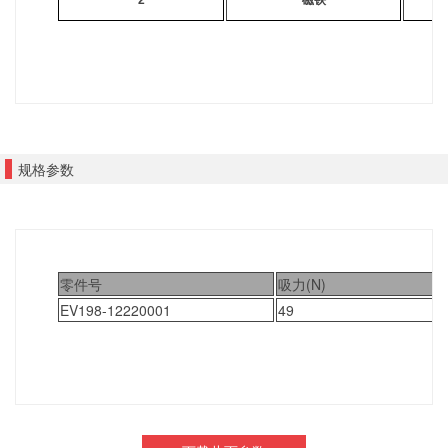
2
磁铁
规格参数
零件号
吸力(N)
EV198-12220001
49