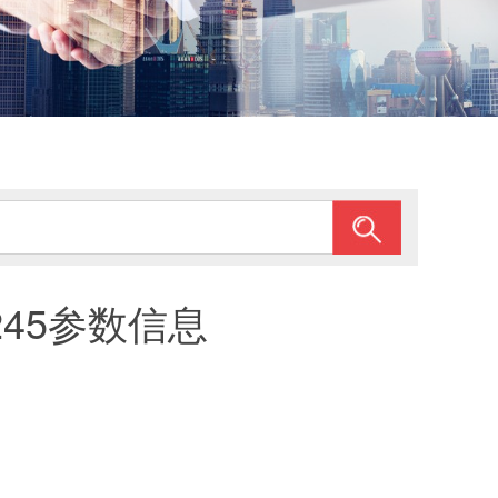
245参数信息