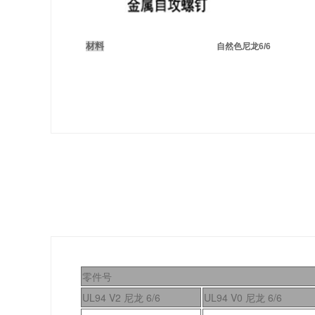
材料
自然色尼龙6/6
零件号
UL94 V2
尼龙
6/6
UL94 V0
尼龙
6/6