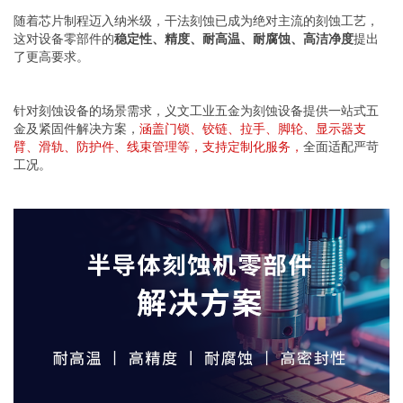
随着芯片制程迈入纳米级，干法刻蚀已成为绝对主流的刻蚀工艺，
这对设备零部件的
稳定性、精度、耐高温、耐腐蚀、高洁净度
提出
了更高要求。
针对刻蚀设备的场景需求，
义文工业五金
为刻蚀设备提供一站式五
金及紧固件解决方案，
涵盖门锁、铰链、拉手、脚轮、显示器支
臂、滑轨、防护件、
线束管理
等，支持定制化服务，
全面适配严苛
工况。