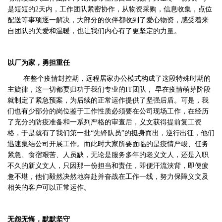
是短短的2天内，工作团队紧密协作，从物资采购，信息收集，点位
配送等事项逐一解决，大部分的伙伴都收到了爱心物资，感受着来
自团队的关爱和温暖，也让我们内心有了更坚定的力量。
以厂为家，勇担重任
在整个疫情封控期，远程居家办公模式构成了这段特殊时期的
主旋律，这一切都要归功于我们专业的IT团队， 早在疫情萌芽阶段
就制定了紧急预案，为后续的正常运作提供了坚强后盾。可是，我
们也有少部分的岗位鉴于工作性质必须要在公司现场工作，在经历
了充分的防疫准备和一系列严格的审查后，义文获得提前复工资
格，于是就有了我们第一批“先锋队员”的挺身而出，逆行出征，他们
迅速集结公司开展工作。而此时大家所要面临的是疫情严峻、任务
紧急、食宿艰苦、人员缺，无论是服务多年的老义文人，还是入职
不久的新义文人，只因那一份担当和责任，即便汗流浃背，即便疲
惫不堪，他们毅然决然地奔赴并奋战在工作一线，努力保障义文及
相关的客户可以正常运作。
无怨无悔，默默坚守