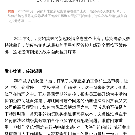
摘要：
2022年3月，突如其来的新冠疫情席卷整个上海，感染确诊人数持续攀升，
防疫措施也从最初的零星社区管控升级到全面按下暂停键，这场没有硝烟的战争自
此拉开序幕……
2022年3月，突如其来的新冠疫情席卷整个上海，感染确诊人数
持续攀升，防疫措施也从最初的零星社区管控升级到全面按下暂停
键，这场没有硝烟的战争自此拉开序幕……
爱心物资，传递温暖
猝不及防的防疫举措，打破了大家正常的工作和生活节奏，社
区封控、企业停工、学校停课、店铺停业，这一切来得突然，但也
似乎在情理之中。面对遥遥无期的封控，很多员工都开始为生活物
资的短缺问题而焦虑，与此同时这个问题的凸显也深深困扰着义文
公司的高层领导们，如何为员工缓解燃眉之急，要考虑的不仅是当
下特殊时期非常紧张的物资购买渠道和高额成本，关键性难点在于
如何解决区域极其分散的各个点位的物资配送问题。眼前困难重
重，但我们坚信“困难在行动中越来越小”，伙伴们纷纷献计献策并主
动请缨加入工作团队，大家都希望用自己的微小力量尽一份力。于