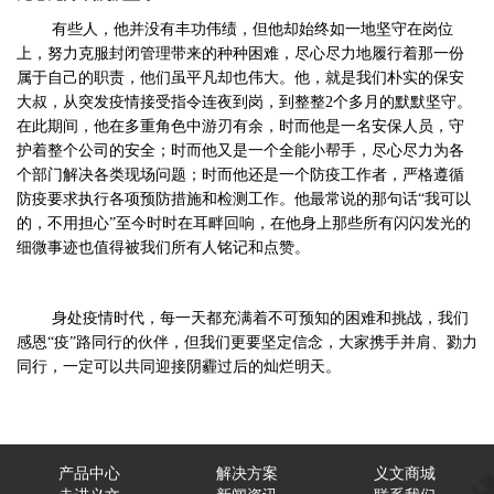
有些人，他并没有丰功伟绩，但他却始终如一地坚守在岗位
上，努力克服封闭管理带来的种种困难，尽心尽力地履行着那一份
属于自己的职责，他们虽平凡却也伟大。他，就是我们朴实的保安
大叔，从突发疫情接受指令连夜到岗，到整整2个多月的默默坚守。
在此期间，他在多重角色中游刃有余，时而他是一名安保人员，守
护着整个公司的安全；时而他又是一个全能小帮手，尽心尽力为各
个部门解决各类现场问题；时而他还是一个防疫工作者，严格遵循
防疫要求执行各项预防措施和检测工作。他最常说的那句话“我可以
的，不用担心”至今时时在耳畔回响，在他身上那些所有闪闪发光的
细微事迹也值得被我们所有人铭记和点赞。
身处疫情时代，每一天都充满着不可预知的困难和挑战，我们
感恩“疫”路同行的伙伴，但我们更要坚定信念，大家携手并肩、勠力
同行，一定可以共同迎接阴霾过后的灿烂明天。
产品中心
解决方案
义文商城