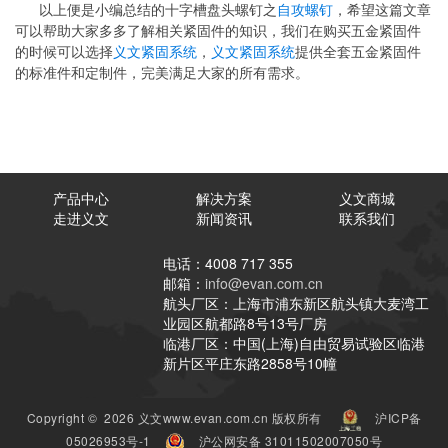
以上便是小编总结的十字槽盘头螺钉之
自攻螺钉
，希望这篇文章
可以帮助大家多多了解相关紧固件的知识，我们在购买五金紧固件
的时候可以选择
义文紧固系统
，
义文紧固系统
提供全套五金紧固件
的标准件和定制件，完美满足大家的所有需求。
产品中心
解决方案
义文商城
走进义文
新闻资讯
联系我们
电话：4008 717 355
邮箱：
info@evan.com.cn
航头厂区：上海市浦东新区航头镇大麦湾工
业园区航都路8号13号厂房
临港厂区：中国(上海)自由贸易试验区临港
新片区平庄东路2858号10幢
Copyright © 2026 义文www.evan.com.cn 版权所有
沪ICP备
05026953号-1
沪公网安备 31011502007050号