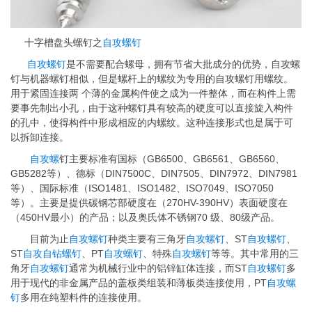
十字槽盘头螺钉之
自攻螺钉
自攻螺钉
是不需要配合螺母，拥有节省大批成分的优势，自攻螺
钉与机器螺钉相似，但是螺杆上的螺纹为专用的自攻螺钉用螺纹。
用于紧固连接两 个薄的金属构件使之成为一件整体，而在构件上需
要事先制出小孔，由于这种螺钉具有较高的硬度可以直接旋入构件
的孔中，使得构件中形成相应的内螺纹。这种连接形式也是属于可
以拆卸连接。
自攻螺
钉主要标准有国标（GB6500、GB6561、GB6560、
GB5282等）、德标（DIN7500C、DIN7505、DIN7972、DIN7981
等）、国际标准（ISO1481、ISO1482、ISO7049、ISO7050
等）。主要是提供碳钢芯部硬度在（270HV-390HV）表面硬度在
（450HV最小）的产品；以及奥氏体不锈钢70 级、80级产品。
目前为止
自攻螺钉
种类主要有三角牙
自攻螺钉
、ST
自攻螺钉
、
ST
自攻自钻螺钉
、PT
自攻螺钉
、特殊
自攻螺钉
等等。其中常用的三
角牙
自攻螺钉
通常为机械行业中的铝锌缸体连接，而ST
自攻螺钉
多
用于现代的非金属产品的盖板类组装和薄板类连接使用，PT
自攻螺
钉
多用在纯塑料件的连接使用。