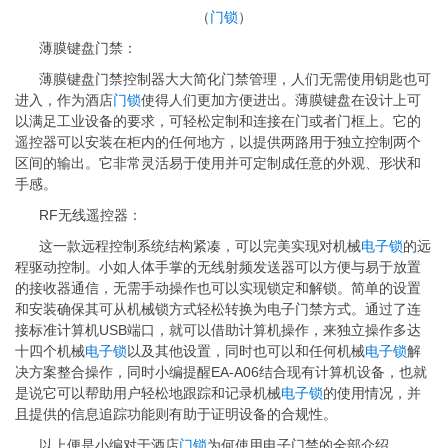
（
门锁
）
薄膜键盘门禁：
薄膜键盘门禁控制器大大简化门禁管理，人们无需使用钥匙也可
进入，作为酒店
门锁
使得人们更加方便进出。薄膜键盘在设计上可
以满足工业设备的要求，可轻松定制和连接在门或者门框上。它的
遥控器可以安装在柜内的任何地方，以提供两路用于独立控制两个
区间的输出。它非常灵活易于使用并可定制成任意的外观、形状和
手感。
RF无线遥控器：
这一款远程控制系统结构紧凑，可以完美实现对机械
电子锁
的远
程驱动控制。小如人体手掌的无线射频发送器可以方便与易于放置
的接收器通信，无需手动操作也可以实现锁定和解锁。简单的设置
和安装确保其可从机械锁方式轻松转换为电子门禁方式。通过了连
接标准计算机USB端口，就可以借助计算机操作，来独立操作多达
十四个机械
电子锁
以及其他设置，同时也可以和任何机械
电子锁
解
决方案整合操作，同时小编提醒EA-A06结合现有计算机设备，也就
是说它可以帮助用户轻松地跟踪和记录机械
电子锁
的使用情况，并
且提供的信息追踪功能则有助于证明设备的合规性。
以上便是小编对于酒店
门锁
为何使用电子门禁的全部介绍。