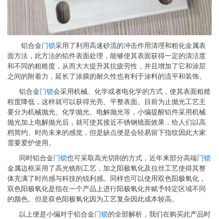
铝合金
门锁
采用了利用高速砂流的冲击作用清理和粗化金属表
面方法，此方法的铝件表面处理，能够使其表面获得一定的清洁度
和不同的粗糙度，从而大大提升其抗疲劳性，并且增加了它和涂层
之间的附着力，延长了涂膜的耐久性也有利于涂料的流平和装饰。
铝合金
门锁
会采用机械、化学或者电化学的方式，使其表面粗糙
程度降低，这样就可以获得光亮、平整表面。目前为止抛光工艺主
要分为机械抛光、化学抛光、电解抛光等，小编提醒铝件采用机械
抛光加上电解抛光后，就可使其接近不锈钢镜面效果，给人们以高
档简约、时尚未来的感觉，但是缺点便是会轻易留下指纹因此大家
需要爱护使用。
同时铝合金
门锁
也可采取高光切削的方式，近年来部分高端
门锁
金属边框采用了高光铣削工艺，加之阳极氧化及拉丝工艺使得其整
体充满了时尚感与科技的锐利感。同样也可以使用双色阳极氧化，
双色阳极氧化是指在一个产品上进行阳极氧化并赋予特定区域不同
的颜色。但是双色阳极氧化因为工艺复杂因此成本较高。
以上便是小编对于铝合金
门锁
的全部解析，我们在购买此产品时