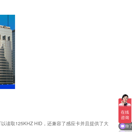
125KHZ HID
可以读取
，还兼容了感应卡并且提供了大
除